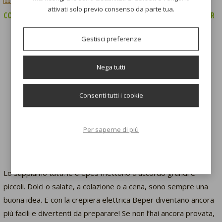
attivati solo previo consenso da parte tua.
COME FARE LE CRÊPES PERFETTE CON LA CREPIERA ELETTRICA BEPER
Gestisci preferenze
Nega tutti
Consenti tutti i cookie
Per saperne di più
Lo sappiamo tutti: le crêpes mettono d’accordo grandi e
piccoli. Dolci o salate, a colazione o a cena, sono sempre una
buona idea. E con la crepiera elettrica Beper diventano ancora
più facili e divertenti da preparare! Se non l’hai ancora provata,