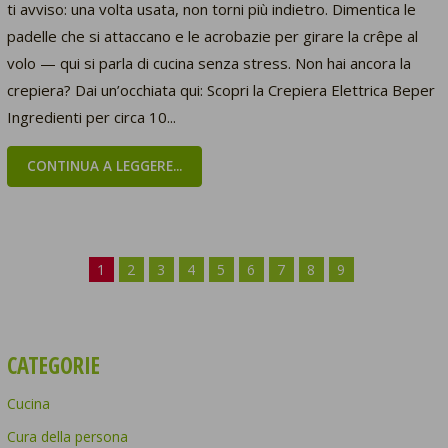
ti avviso: una volta usata, non torni più indietro. Dimentica le
padelle che si attaccano e le acrobazie per girare la crêpe al
volo — qui si parla di cucina senza stress. Non hai ancora la
crepiera? Dai un’occhiata qui: Scopri la Crepiera Elettrica Beper
Ingredienti per circa 10...
CONTINUA A LEGGERE...
1
2
3
4
5
6
7
8
9
CATEGORIE
Cucina
Cura della persona