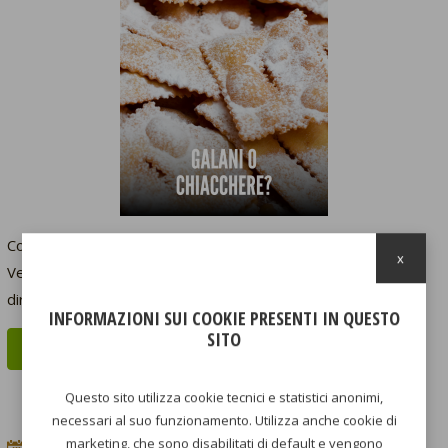
Come abbiamo raccontato nel nostro post Instagram, qui a
x
Verona li chiamiamo Galani. Se non l’hai ancora fatto, corri a
dircelo nei commenti: da te come si chiamano?
INFORMAZIONI SUI COOKIE PRESENTI IN QUESTO
SITO
CONTINUA A LEGGERE...
Questo sito utilizza cookie tecnici e statistici anonimi,
necessari al suo funzionamento. Utilizza anche cookie di
marketing, che sono disabilitati di default e vengono
22
settembre
2025
Cucina