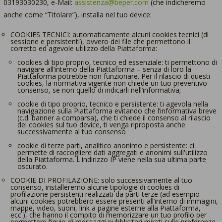
03193030230, e-Mail:
assistenza@beper
.com
(che indicheremo
anche come “Titolare”), installa nel tuo device:
COOKIES TECNICI: automaticamente alcuni cookies tecnici (di
sessione e persistenti), ovvero dei file che permettono il
corretto ed agevole utilizzo della Piattaforma:
cookies di tipo proprio, tecnico ed essenziale: ti permettono di
navigare all’interno della Piattaforma – senza di loro la
Piattaforma potrebbe non funzionare. Per il rilascio di questi
cookies, la normativa vigente non chiede un tuo preventivo
consenso, se non quello di indicarli nell’informativa;
cookie di tipo proprio, tecnico e persistente: ti agevola nella
navigazione sulla Piattaforma evitando che l’informativa breve
(c.d. banner a comparsa), che ti chiede il consenso al rilascio
dei cookies sul tuo device, ti venga riproposta anche
successivamente al tuo consenso
cookie di terze parti, analitico anonimo e persistente: ci
permette di raccogliere dati aggregati e anonimi sull'utilizzo
della Piattaforma. L'indirizzo IP viene nella sua ultima parte
oscurato.
COOKIE DI PROFILAZIONE: solo successivamente al tuo
consenso, installeremo alcune tipologie di cookies di
profilazione persistenti realizzati da parti terze (ad esempio
alcuni cookies potrebbero essere presenti all’interno di immagini,
mappe, video, suoni, link a pagine esterne alla Piattaforma,
ecc.), che hanno il compito di memorizzare un tuo profilo per
permettere l’invio di messaggi pubblicitari mirati sulle preferenze