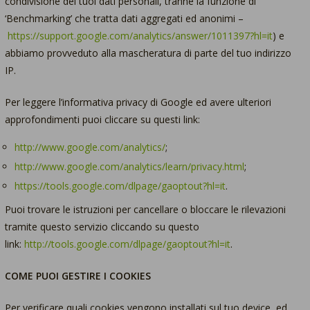
condivisione dei tuoi dati personali, tranne la funzione di
‘Benchmarking’ che tratta dati aggregati ed anonimi –
https://support.google.com/analytics/answer/1011397?hl=it
) e
abbiamo provveduto alla mascheratura di parte del tuo indirizzo
IP.
Per leggere l’informativa privacy di Google ed avere ulteriori
approfondimenti puoi cliccare su questi link:
http://www.google.com/analytics/
;
http://www.google.com/analytics/learn/privacy.html
;
https://tools.google.com/dlpage/gaoptout?hl=it
.
Puoi trovare le istruzioni per cancellare o bloccare le rilevazioni
tramite questo servizio cliccando su questo
link:
http://tools.google.com/dlpage/gaoptout?hl=it
.
COME PUOI GESTIRE I COOKIES
Per verificare quali cookies vengono installati sul tuo device, ed