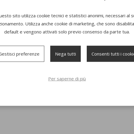
esto sito utilizza cookie tecnici e statistici anonimi, necessari al 
IAGRUMI RICARICABILE USB
zionamento. Utilizza anche cookie di marketing, che sono disabilitat
default e vengono attivati solo previo consenso da parte tua.
39,90 €
AGGIUNGI AL CARRELLO
Gestisci preferenze
Nega tutti
Consenti tutti i cooki
Per saperne di più
Non ci sono altri prodotti nella