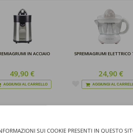
REMIAGRUMI IN ACCIAIO
SPREMIAGRUMI ELETTRICO 
49,90 €
24,90 €
AGGIUNGI AL CARRELLO
AGGIUNGI AL CARREL
NFORMAZIONI SUI COOKIE PRESENTI IN QUESTO SI