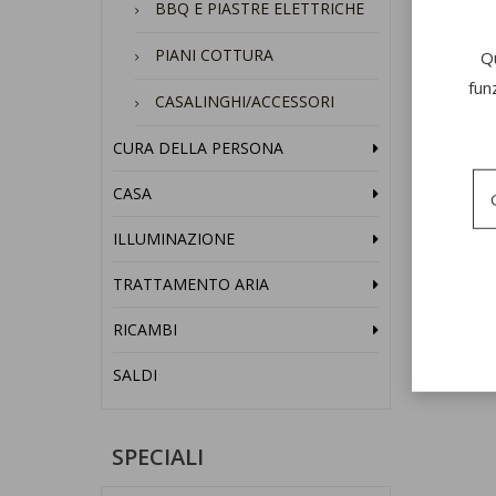
BBQ E PIASTRE ELETTRICHE
PIANI COTTURA
Qu
SPREM
fun
CASALINGHI/ACCESSORI
CURA DELLA PERSONA
CASA
ILLUMINAZIONE
TRATTAMENTO ARIA
RICAMBI
SALDI
SPECIALI