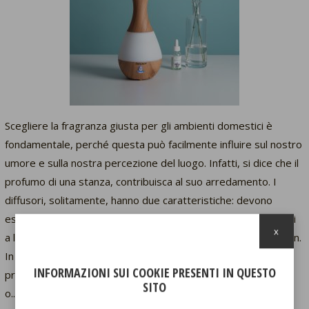
Scegliere la fragranza giusta per gli ambienti domestici è
fondamentale, perché questa può facilmente influire sul nostro
umore e sulla nostra percezione del luogo. Infatti, si dice che il
profumo di una stanza, contribuisca al suo arredamento. I
diffusori, solitamente, hanno due caratteristiche: devono
essere efficaci nella diffusione dei profumi ed essere graziosi
x
a livello estetico, poiché spesso fungono da oggetto di design.
In base alla stanza in cui vogliamo posizionare questi
INFORMAZIONI SUI COOKIE PRESENTI IN QUESTO
profumatori, è bene sapere quali sono le fragranze più meno
SITO
o...