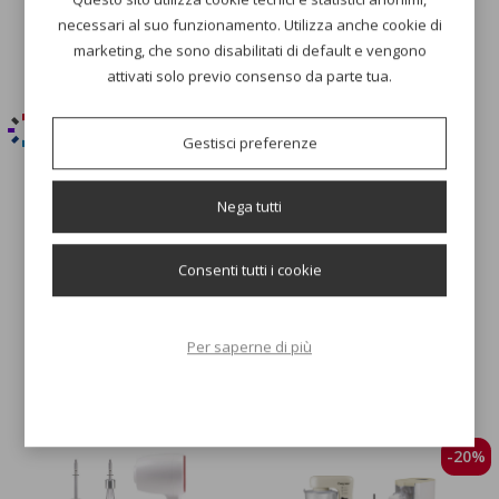
109,00 €
29,90 €
necessari al suo funzionamento. Utilizza anche cookie di
marketing, che sono disabilitati di default e vengono
AGGIUNGI AL CARRELLO
AGGIUNGI AL CARRELLO
attivati solo previo consenso da parte tua.
Gestisci preferenze
Nega tutti
SBATTITORE E IMPASTATORE
SBATTITORE ELETTRICO 200W
Consenti tutti i cookie
GRIGIO
29,90 €
24,90 €
Per saperne di più
AGGIUNGI AL CARRELLO
AGGIUNGI AL CARRELLO
-20%