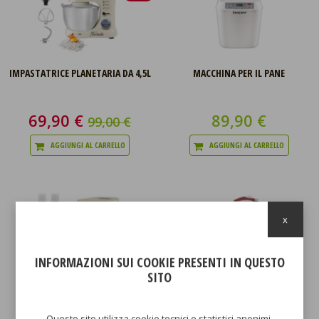
IMPASTATRICE PLANETARIA DA 4,5L
MACCHINA PER IL PANE
69,90 €
89,90 €
99,00 €
AGGIUNGI AL CARRELLO
AGGIUNGI AL CARRELLO
x
INFORMAZIONI SUI COOKIE PRESENTI IN QUESTO
SITO
MACCHINA PER LA PASTA
SBATTITORE ELETTRICO 300W
AUTOMATICA
Questo sito utilizza cookie tecnici e statistici anonimi,