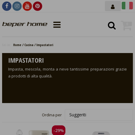
0
Sei in:
Home
Cucina
Impastatori
IMPASTATORI
Impasta, mescola, monta a neve tantissime preparazioni grazie
a prodotti di alta qualità.
Ordina per
-29%