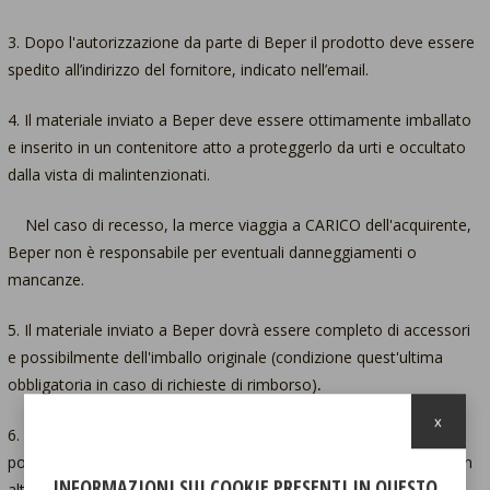
3. Dopo l'autorizzazione da parte di Beper il prodotto deve essere
spedito all’indirizzo del fornitore, indicato nell’email.
4. Il materiale inviato a Beper deve essere ottimamente imballato
e inserito in un contenitore atto a proteggerlo da urti e occultato
dalla vista di malintenzionati.
Nel caso di recesso, la merce viaggia a CARICO dell'acquirente,
Beper non è responsabile per eventuali danneggiamenti o
mancanze.
5. Il materiale inviato a Beper dovrà essere completo di accessori
e possibilmente dell'imballo originale (condizione quest'ultima
obbligatoria in caso di richieste di rimborso)
.
x
6. Nel caso in cui la Riparazione e/o sostituzione non fosse
possibile, Beper si riserva il diritto di effettuare la sostituzione con
INFORMAZIONI SUI COOKIE PRESENTI IN QUESTO
altro prodotto aventi pari caratteristiche generali oppure al