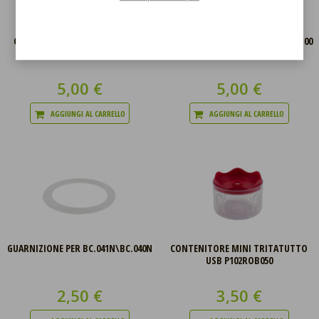
CONTENITORE PER TRITATUTTO
STELO IMMERSIONE PER P102FRU100
MANUALE C107UTT002
5,00 €
5,00 €
AGGIUNGI AL CARRELLO
AGGIUNGI AL CARRELLO
GUARNIZIONE PER BC.041N\BC.040N
CONTENITORE MINI TRITATUTTO
USB P102ROB050
2,50 €
3,50 €