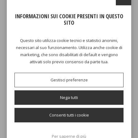
AGGIUNGI AL CARRELLO
AGGIUNGI AL CARRELLO
INFORMAZIONI SUI COOKIE PRESENTI IN QUESTO
SITO
Questo sito utilizza cookie tecnici e statistici anonimi,
necessari al suo funzionamento. Utilizza anche cookie di
marketing, che sono disabilitati di default e vengono
attivati solo previo consenso da parte tua.
RICAMBIO IN GARANZIA
ADATTATORE FRUSTA PER
P102FRU200
Gestisci preferenze
0,01 €
5,00 €
Nega tutti
AGGIUNGI AL CARRELLO
AGGIUNGI AL CARRELLO
Consenti tutti i cookie
Per saperne di più