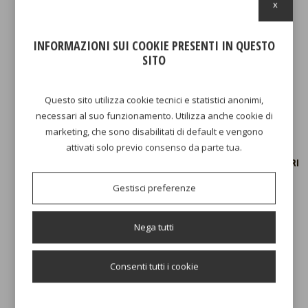
x
139,00 €
169,00 €
AGGIUNGI AL CARRELLO
AGGIUNGI AL CARRELLO
INFORMAZIONI SUI COOKIE PRESENTI IN QUESTO
SITO
-29%
Questo sito utilizza cookie tecnici e statistici anonimi,
necessari al suo funzionamento. Utilizza anche cookie di
marketing, che sono disabilitati di default e vengono
attivati solo previo consenso da parte tua.
FRIGGITRICE AD ARIA DIGITALE
FRIGGITRICE AD ARIA CALDA 2 LITRI
Gestisci preferenze
49,90 €
59,90 €
69,90 €
Nega tutti
AGGIUNGI AL CARRELLO
AGGIUNGI AL CARRELLO
Consenti tutti i cookie