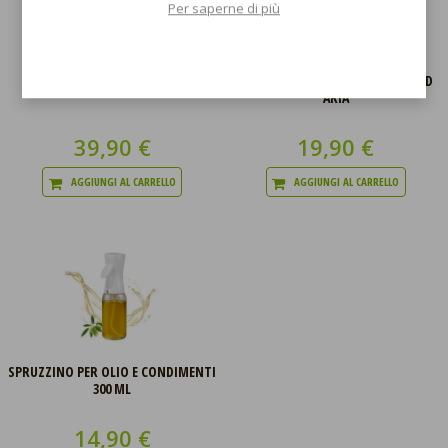
Per saperne di più
FRIGGITRICE ELETTRICA 1 LITRO
CARTA FORNO PER FRIGGITRICI AD
ARIA
39,90 €
19,90 €
AGGIUNGI AL CARRELLO
AGGIUNGI AL CARRELLO
SPRUZZINO PER OLIO E CONDIMENTI
300 ML
14,90 €