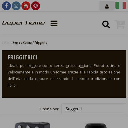
0
Sei in:
Home
Cucina
Friggitrici
FRIGGITRICI
Ideale per friggere con o senza grassi aggiunti! Potrai cucinare
velocemente e in modo uniforme grazie alla rapida circolazione
dell’aria calda oppure utilizzando il metodo tradizionale con
l'olio.
Ordina per