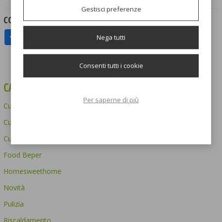
Gestisci preferenze
CONDIVIDI SUI SOCIAL NETWORK
Nega tutti
Consenti tutti i cookie
CATEGORIE
Per saperne di più
Cucina
Cura della persona
Curiosità
Food Beper
Homesweethome
Novità
Pulizia
Riscaldamento