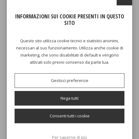
AGGIUNGI AL CARRELLO
AGGIUNGI AL CARRELLO
INFORMAZIONI SUI COOKIE PRESENTI IN QUESTO
SITO
Questo sito utilizza cookie tecnici e statistici anonimi,
necessari al suo funzionamento. Utilizza anche cookie di
marketing, che sono disabilitati di default e vengono
attivati solo previo consenso da parte tua.
GRIGLIA
CESTELLO
Gestisci preferenze
8,00 €
8,00 €
Nega tutti
AGGIUNGI AL CARRELLO
AGGIUNGI AL CARRELLO
Consenti tutti i cookie
Per saperne di più