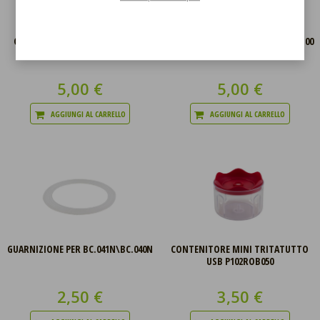
CONTENITORE PER TRITATUTTO
STELO IMMERSIONE PER P102FRU100
MANUALE C107UTT002
5,00 €
5,00 €
AGGIUNGI AL CARRELLO
AGGIUNGI AL CARRELLO
GUARNIZIONE PER BC.041N\BC.040N
CONTENITORE MINI TRITATUTTO
USB P102ROB050
2,50 €
3,50 €