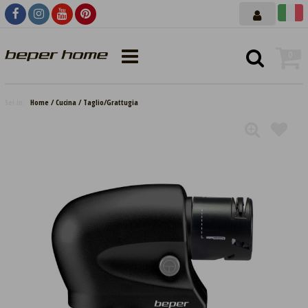
0
Sei in:
Home
Cucina
Taglio/Grattugia