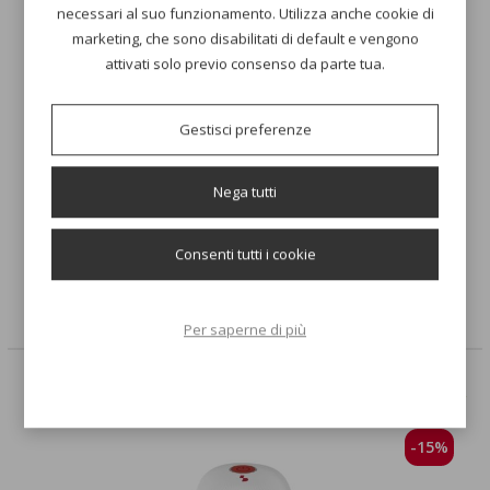
necessari al suo funzionamento. Utilizza anche cookie di
SICURO:​
Dotato di doppio sistema di sicurezza e prese
marketing, che sono disabilitati di default e vengono
d’aria anti surriscaldamento per mantenere le lame fredde
attivati solo previo consenso da parte tua.
e consentire un utilizzo in sicurezza.
Gestisci preferenze
ERGONOMICO:
Realizzato con un’impugnatura
ergonomica per favorire una presa salda durante tutto
l’utilizzo.
Nega tutti
SALVASPAZIO:
Per poter riporre le tue lame al sicuro e
Consenti tutti i cookie
lontane dai più piccini potrai utilizzare l’apposita custodia
inclusa.
Per saperne di più
POTREBBE INTERESSARTI ANCHE
-15%