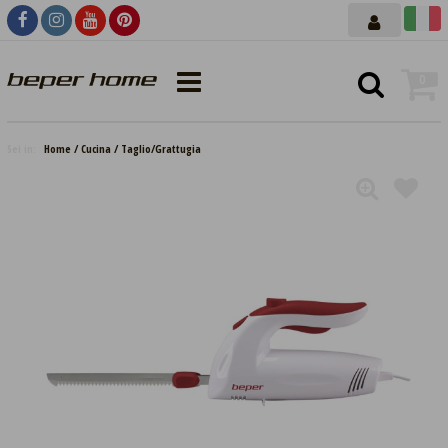
0
Sei in:
Home
Cucina
Taglio/Grattugia