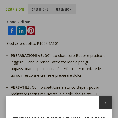
DESCRIZIONE
SPECIFICHE
RECENSIONI
Condividi su:
Codice prodotto: P102SBA101
PREPARAZIONI VELOCI:
Lo sbattitore Beper è pratico e
leggero, il che lo rende l'attrezzo ideale per gli
appassionati di pasticceria; è perfetto per montare le
uova, mescolare creme e preparare dolci.
VERSATILE:
Con lo sbattitore elettrico Beper, potrai
realizzare tantissime ricette, sia dolci che salate. TI
tornerà utile per preparare una gustosa vinaigrette, un
x
impasto per i dolci, crespelle, maddalene o sbattere e
montare albumi d’uovo e panna fresca!