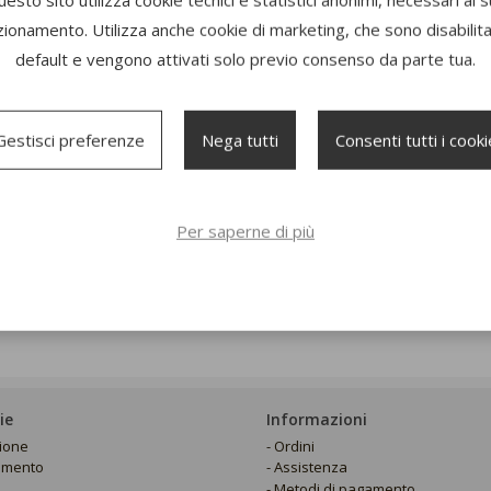
zionamento. Utilizza anche cookie di marketing, che sono disabilitat
default e vengono attivati solo previo consenso da parte tua.
Gestisci preferenze
Nega tutti
Consenti tutti i cooki
Per saperne di più
ie
Informazioni
zione
Ordini
amento
Assistenza
Metodi di pagamento