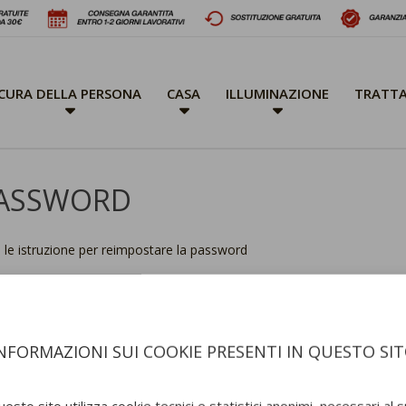
CURA DELLA PERSONA
CASA
ILLUMINAZIONE
TRATTA
PASSWORD
te le istruzione per reimpostare la password
NFORMAZIONI SUI COOKIE PRESENTI IN QUESTO SI
esto sito utilizza cookie tecnici e statistici anonimi, necessari al 