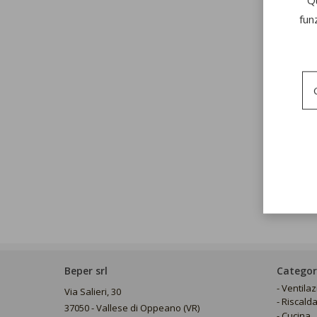
fun
Beper srl
Categor
Ventila
Via Salieri, 30
Riscald
37050 - Vallese di Oppeano (VR)
Cucina