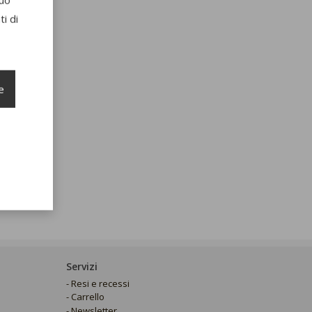
i di
e
Servizi
Resi e recessi
Carrello
Newsletter