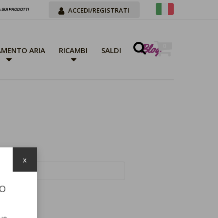
ACCEDI/REGISTRATI
Blog
0
MENTO ARIA
RICAMBI
SALDI
x
TO
suo