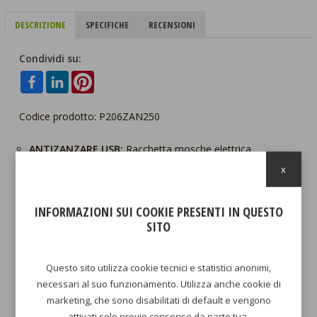
DESCRIZIONE
SPECIFICHE
RECENSIONI
Condividi su:
Codice prodotto: P206ZAN250
ANTIZANZARE USB:
Racchetta mosche elettrica
ricaricabile tramite cavo USB (incluso)
x
RACCHETTA ZANZARE CON BASE:
Racchetta zanzare
INFORMAZIONI SUI COOKIE PRESENTI IN QUESTO
utilizzabile sia manualmente che in appoggio, grazie alla
SITO
pratica base
SICURA:
Paletta elettrica per mosche dotata di 3 strati
Questo sito utilizza cookie tecnici e statistici anonimi,
necessari al suo funzionamento. Utilizza anche cookie di
metallici per garantire la massima sicurezza durante
marketing, che sono disabilitati di default e vengono
l’utilizzo
attivati solo previo consenso da parte tua.