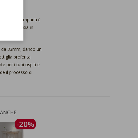
ità, questa lampada è
atiche; che sia in
incoli.
ie da 33mm, dando un
tiglia preferita,
e per i tuoi ospiti e
nde il processo di
 ANCHE
-20%