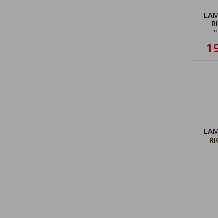
LAM
R
"
1
LAM
RI