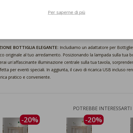
i situazione e per ogni esigenza.
Per saperne di più
SISTENZA ALL'ACQUA:
Progettata per resistere agli schizzi e all'umid
fetta per l'uso all'aperto. Non dovrai preoccuparti delle condizioni clim
cina, sulla terrazza o in giardino, potrai goderti la tua lampada senza v
ZIONE BOTTIGLIA ELEGANTE:
Includiamo un adattatore per Bottigl
co originale al tuo arredamento. Posizionando la lampada sulla tua bot
erai un'affascinante illuminazione centrale sulla tua tavola, sorprendent
fetta per eventi speciali. In aggiunta, il cavo di ricarica USB incluso re
arica pratico e conveniente.
POTREBBE INTERESSARTI
-20%
-20%