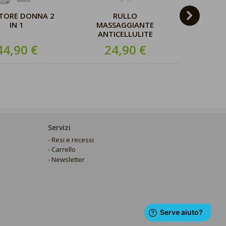
ATORE DONNA 2
RULLO
MASS
IN 1
MASSAGGIANTE
ANTI
ANTICELLULITE
LIPOM
44,90 €
24,90 €
24,9
Servizi
Resi e recessi
Carrello
Newsletter