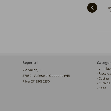
RULLO
MASSAGGIATORE
M
MASSAGGIANTE
ANTICELLULITE
ANTICELLULITE
LIPOMODELLANTE
24,90 €
24,90 €
29,90 €
Beper srl
Categor
Ventila
Via Salieri, 30
Riscald
37050 - Vallese di Oppeano (VR)
Cucina
P.Iva 03193030230
Cura de
Casa