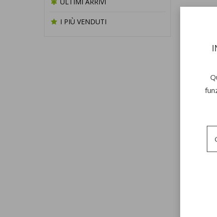
ULTIMI ARRIVI
I PIÙ VENDUTI
I
DE
Qu
fun
Codic
MA
con
28
dis
EF
inf
TE
per