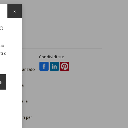
x
TO
suo
i di
Condividi su:
care Beper avanzato
menti mirati.
e
arantisce una
zione, lenire le
alità e colori per