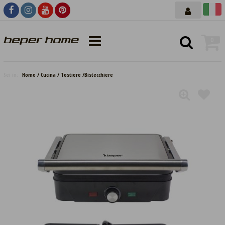
0
Sei in:
Home
Cucina
Tostiere /Bistecchiere