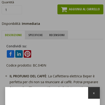
Quantità
AGGIUNGI AL CARRELLO
Disponibilità:
Immediata
DESCRIZIONE
SPECIFICHE
RECENSIONI
Condividi su:
Codice prodotto: BC.040N
IL PROFUMO DEL CAFFÈ
: La Caffettiera elettrica Beper è
perfetta per chi non sa rinunciare al caffè. Potrai preparare
3 tazze di caffè oppure utilizzando il riduttore riduci la
x
capacità ad una tazza di caffè.
DESIGN MODERNO
: Le dimensioni compatte la rendono