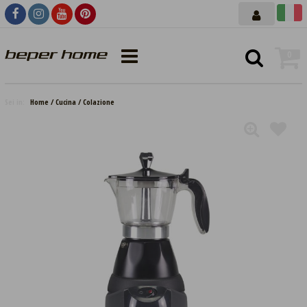
0
Sei in:
Home
Cucina
Colazione